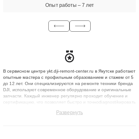
Опыт работы – 7 лет
В сервисном центре ykt.dji-remont-center.ru в Якутске работают
опытные мастера с профильным образованием и стажем от 5
до 12 лет. Они специализируются на ремонте техники бренда
DJI, используют современное оборудование и оригинальные
запчасти. Каждый инженер регулярно проходит обучение и
сертификацию, что позволяет быстро и точноdiagnostikировать
поломки и восстанавливать технику с сохранением гарантии
Развернуть
до 3 лет. Наши мастера решают сложные случаи: от замены
матриц и материнских плат до ремонта после залития и
восстановления данных. Благодаря высокой квалификации и
ответственному подходу клиенты получают быстрый,