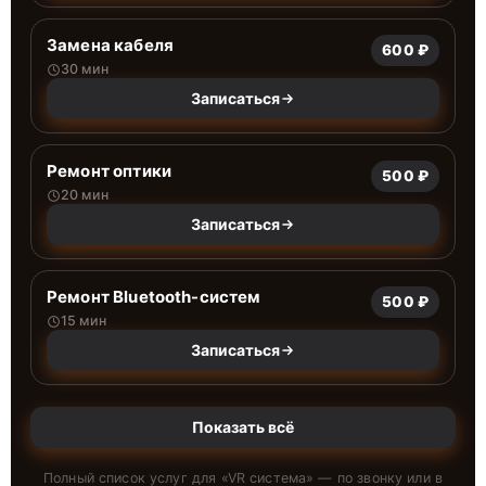
Замена кабеля
600 ₽
30 мин
Записаться
Ремонт оптики
500 ₽
20 мин
Записаться
Ремонт Bluetooth-систем
500 ₽
15 мин
Записаться
Показать всё
Полный список услуг для «
VR система
» — по звонку или в