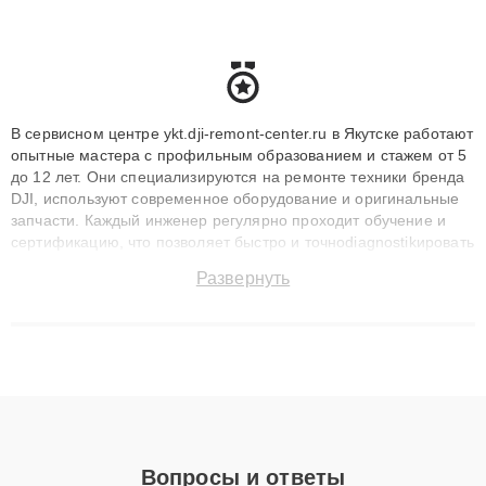
В сервисном центре ykt.dji-remont-center.ru в Якутске работают
опытные мастера с профильным образованием и стажем от 5
до 12 лет. Они специализируются на ремонте техники бренда
DJI, используют современное оборудование и оригинальные
запчасти. Каждый инженер регулярно проходит обучение и
сертификацию, что позволяет быстро и точноdiagnostikировать
поломки и восстанавливать технику с сохранением гарантии
Развернуть
до 3 лет. Наши мастера решают сложные случаи: от замены
матриц и материнских плат до ремонта после залития и
восстановления данных. Благодаря высокой квалификации и
ответственному подходу клиенты получают быстрый,
качественный ремонт и понятные объяснения по результатам
диагностики.
Вопросы и ответы