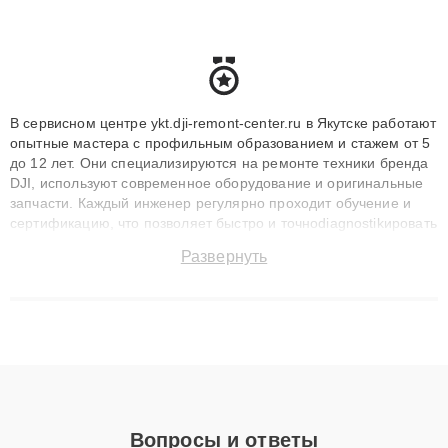
В сервисном центре ykt.dji-remont-center.ru в Якутске работают
опытные мастера с профильным образованием и стажем от 5
до 12 лет. Они специализируются на ремонте техники бренда
DJI, используют современное оборудование и оригинальные
запчасти. Каждый инженер регулярно проходит обучение и
сертификацию, что позволяет быстро и точноdiagnostikировать
поломки и восстанавливать технику с сохранением гарантии
Развернуть
до 3 лет. Наши мастера решают сложные случаи: от замены
матриц и материнских плат до ремонта после залития и
восстановления данных. Благодаря высокой квалификации и
ответственному подходу клиенты получают быстрый,
качественный ремонт и понятные объяснения по результатам
диагностики.
Вопросы и ответы