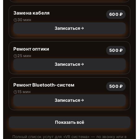
Замена кабеля
600 ₽
30 мин
Записаться
Ремонт оптики
500 ₽
25 мин
Записаться
Ремонт Bluetooth-систем
500 ₽
15 мин
Записаться
Показать всё
Полный список услуг для «
VR система
» — по звонку или в