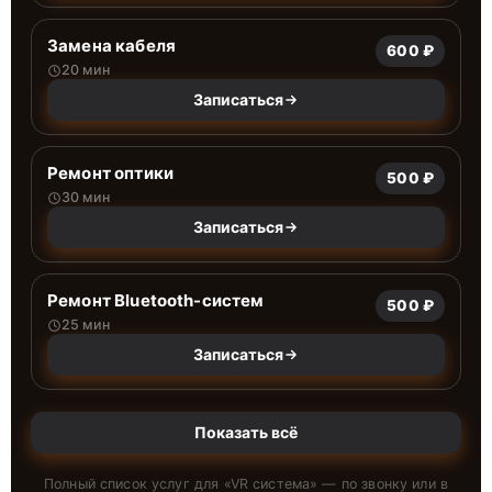
Замена кабеля
600 ₽
20 мин
Записаться
Ремонт оптики
500 ₽
30 мин
Записаться
Ремонт Bluetooth-систем
500 ₽
25 мин
Записаться
Показать всё
Полный список услуг для «
VR система
» — по звонку или в