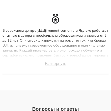
В сервисном центре ykt.dji-remont-center.ru в Якутске работают
опытные мастера с профильным образованием и стажем от 5
до 12 лет. Они специализируются на ремонте техники бренда
DJI, используют современное оборудование и оригинальные
запчасти. Каждый инженер регулярно проходит обучение и
сертификацию, что позволяет быстро и точноdiagnostikировать
поломки и восстанавливать технику с сохранением гарантии
Развернуть
до 3 лет. Наши мастера решают сложные случаи: от замены
матриц и материнских плат до ремонта после залития и
восстановления данных. Благодаря высокой квалификации и
ответственному подходу клиенты получают быстрый,
качественный ремонт и понятные объяснения по результатам
диагностики.
Вопросы и ответы