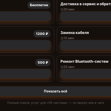
Доставка в сервис и обрат
Бесплатно
30 мин
Замена кабеля
1200 ₽
15 мин
Ремонт Bluetooth-систем
500 ₽
25 мин
Показать всё
Полный список услуг для «
VR система
» — по звонку или в чате