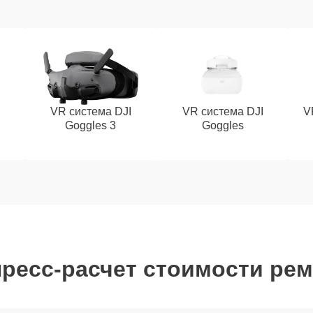
VR система DJI
VR система DJI
V
Goggles 3
Goggles
ресс-расчет стоимости ре