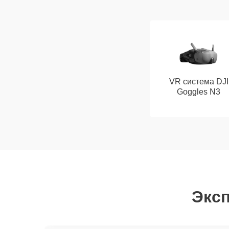
VR система DJI
Goggles N3
Эксп