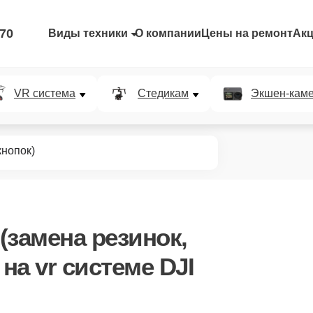
-70
Виды техники
О компании
Цены на ремонт
Ак
VR система
Стедикам
Экшен-кам
кнопок)
(замена резинок,
на vr системе DJI