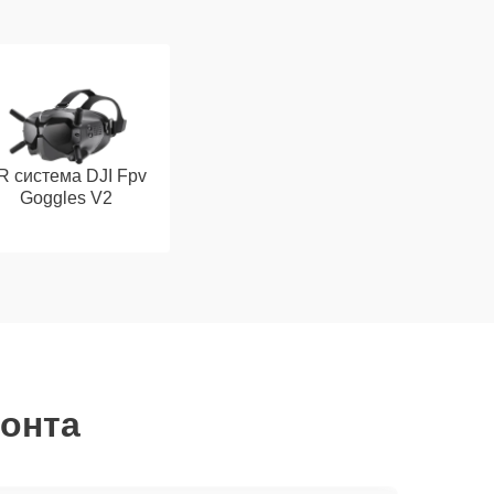
R система DJI Fpv
Goggles V2
монта