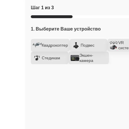
Шаг
1 из 3
1. Выберите Ваше устройство
VR
Квадрокоптер
Подвес
сист
Экшен-
Стедикам
камера