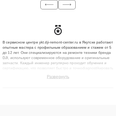
В сервисном центре ykt.dji-remont-center.ru в Якутске работают
опытные мастера с профильным образованием и стажем от 5
до 12 лет. Они специализируются на ремонте техники бренда
DJI, используют современное оборудование и оригинальные
запчасти. Каждый инженер регулярно проходит обучение и
сертификацию, что позволяет быстро и точноdiagnostikировать
поломки и восстанавливать технику с сохранением гарантии
Развернуть
до 3 лет. Наши мастера решают сложные случаи: от замены
матриц и материнских плат до ремонта после залития и
восстановления данных. Благодаря высокой квалификации и
ответственному подходу клиенты получают быстрый,
качественный ремонт и понятные объяснения по результатам
диагностики.