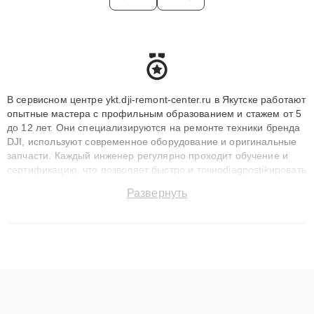
В сервисном центре ykt.dji-remont-center.ru в Якутске работают
опытные мастера с профильным образованием и стажем от 5
до 12 лет. Они специализируются на ремонте техники бренда
DJI, используют современное оборудование и оригинальные
запчасти. Каждый инженер регулярно проходит обучение и
сертификацию, что позволяет быстро и точноdiagnostikировать
поломки и восстанавливать технику с сохранением гарантии
Развернуть
до 3 лет. Наши мастера решают сложные случаи: от замены
матриц и материнских плат до ремонта после залития и
восстановления данных. Благодаря высокой квалификации и
ответственному подходу клиенты получают быстрый,
качественный ремонт и понятные объяснения по результатам
диагностики.